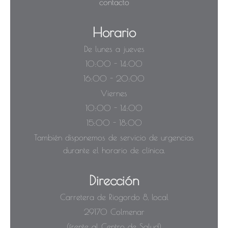
contacto
Horario
De lunes a jueves
10:00 - 14:00
16:00 - 20:00
Viernes
10:00 - 14:00
15:00 - 18:00
También disponemos de servicio de urgencias
durante el horario de clínica.
Dirección
Carretera de Riogordo 8, local
29170 Colmenar
(frente al Centro de Salud)